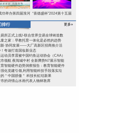
成功举办第四届淮河
“喜德盛杯”2024第十五届
华商大
环海
门排行
更多»
易所正式上线!-联合世界交易全球铸造数
儿童之家：早教托育一体化是必然的趋势
创新·协同发展——大厂高新区招商推介活
种！夸迪打造国妆新业态
籍运动员李震被中国钓鱼运动协会（CAA）
市领航 夜闯城中村 全新腾势N7展示智能
教育智能硬件趋势洞察报告：教育智能硬件
嘉强化党建引领,利用智能科技手段落实垃
业的＂中国骄傲＂ 科技长虹结新果
于市的诗情山水画代表人物林敦席