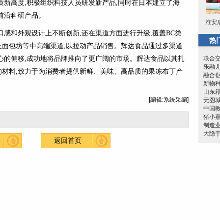
质新高度,积极组织科技人员研发新产品,同时在日本建立了海
前沿科研产品。
淮安
口感和外观设计上不断创新,还在渠道方面进行升级,覆盖BC类
热
面包坊等中高端渠道,以拉动产品销售。辉达食品通过多渠道
心的偏移,成功地将品牌推向了更广阔的市场。辉达食品以其扎
联合交
乐融
材料,致力于为消费者提供新鲜、美味、高品质的果冻布丁产
融合
新物
山东
[编辑:系统采编]
无图城
中国
猪小
制造
大隐
返回首页