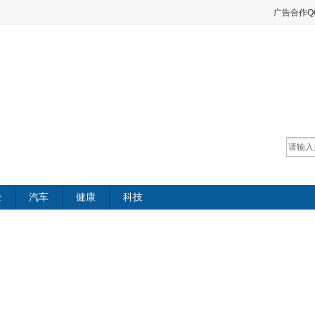
广告合作QQ：
经
汽车
健康
科技