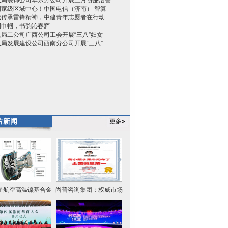
八局装饰公司华东分公司开展三月份廉洁警
国家级区域中心！中国电信（济南） 智算
代传承雷锋精神，中建青年志愿者在行动
润巾帼，书韵沁春辉
局二公司广西公司工会开展“三八”妇女
局发展建设公司西南分公司开展“三八”
片新闻
更多»
星航空高温镍基合金
尚普咨询集团：权威市场
涡轮叶
地位认