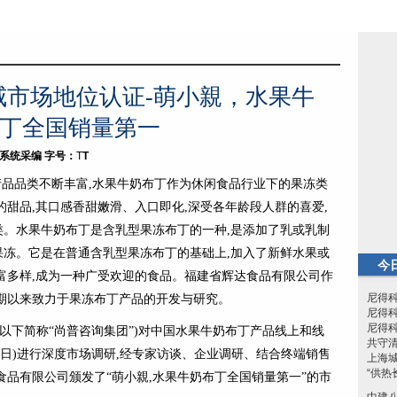
威市场地位认证-萌小親，水果牛
丁全国销量第一
者：系统采编
字号：
T
T
,产品品类不断丰富,水果牛奶布丁作为休闲食品行业下的果冻类
的甜品,其口感香甜嫩滑、入口即化,深受各年龄段人群的喜爱,
。水果牛奶布丁是含乳型果冻布丁的一种,是添加了乳或乳制
的果冻。它是在普通含乳型果冻布丁的基础上,加入了新鲜水果或
今
富多样,成为一种广受欢迎的食品。福建省辉达食品有限公司作
尼得科
期以来致力于果冻布丁产品的开发与研究。
尼得科
尼得
司(以下简称“尚普咨询集团”)对中国水果牛奶布丁产品线上和线
共守
12月31日)进行深度市场调研,经专家访谈、企业调研、结合终端销售
上海
“供热
食品有限公司颁发了“萌小親,水果牛奶布丁全国销量第一”的市