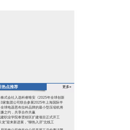
日热点推荐
更多»
株式会社入选科睿唯安《2025年全球创新
3家集团公司联合参展2025年上海国际半
科全球电器恩布拉科品牌的最小型压缩机将
清廉之约，共享合作共赢
城建职业学院奉贤校区扩建项目正式开工
长龙”迎来新进展，“聊热入济”北线工