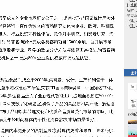
中建
打造
新时
墨香
国最早成立的专业市场研究公司之一,是首批取得国家统计局涉外
中建八
尚普咨询一直作为独立的市场研究团体为企业、政府、科研院
中建八
进入、行业投资可行性评估、竞争对手研究、消费者研究、海
,尚普咨询累计完成各类咨询项目15000余项。自开展市场
道来源和专业、科学的数据分析方法与测算工具模型,尚普咨询
机构之一,已为800+企业提供权威市场地位认证。
图
辉达食品”),成立于2003年,集研发、设计、生产和销售于一体
童果冻标准起草单位;荣获ITI国际美味奖章、中国知名商标。
17年,辉达食品迁入了全新现代智能工厂,占地面积超过50000平
和高科技数字化研发室,确保了产品的高品质和高产能。辉达食
親”布丁品牌以其萌趣文化和优质产品质量受到市场的青睐。此
四角
以满足年轻时尚群体的个性化消费需求,市场前景看好。
丁是国内率先开发的含乳型果冻,醇厚的奶香和果肉、果浆巧妙