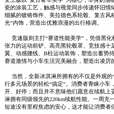
瓷的涂装工艺，触感与视觉同步传递怀旧情
细腻的镀铬饰件、美拉德色系轮毂、复古风
光”内饰，营造出优雅浪漫的出行格调。
竞速版则主打“赛道性能美学”，凭借黑化
张力的运动前铲、高亮黑轮毂罩、竞技感十
翼、动感腰线、B柱运动装饰，塑造出蓄势
赛道激情与小车生活完美融合，塑造出凌厉
当然，全新冰淇淋所拥有的不仅是外观的“
行多元场景的轻松“搞定”。消费者青睐小车
开、好停；而且并不意味他们愿意在续航上妥
淋拥有同级领先的220km续航性能。一周充
短途没有里程焦虑的安心，这才能让消费者